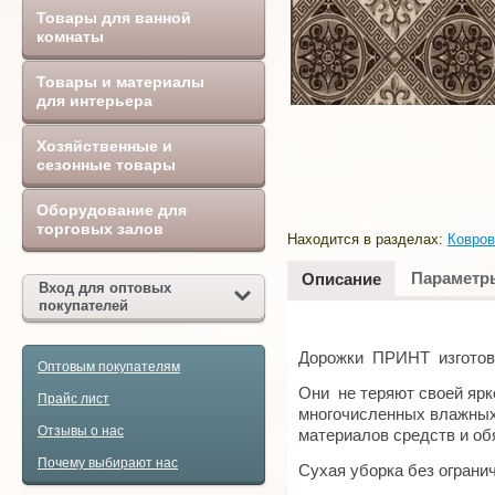
Товары для ванной
комнаты
Товары и материалы
для интерьера
Хозяйственные и
сезонные товары
Оборудование для
торговых залов
Находится в разделах:
Ковров
Параметр
Описание
Вход для оптовых
покупателей
Дорожки ПРИНТ изготовл
Оптовым покупателям
Они не теряют своей ярк
Прайс лист
многочисленных влажных
Отзывы о нас
материалов средств и о
Почему выбирают нас
Сухая уборка без ограни