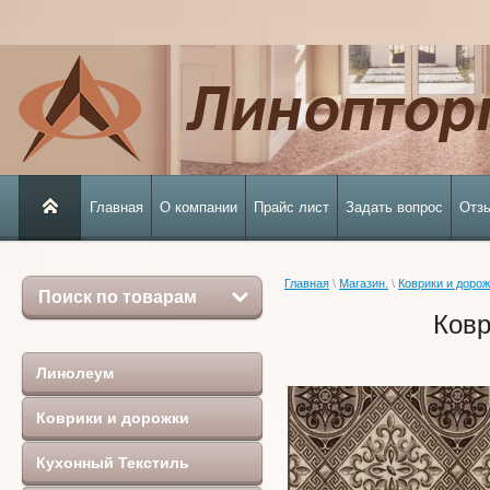
Главная
О компании
Прайс лист
Задать вопрос
Отз
Главная
 \ 
Магазин.
 \ 
Коврики и дорож
Поиск по товарам
Ковр
Линолеум
Коврики и дорожки
Кухонный Текстиль