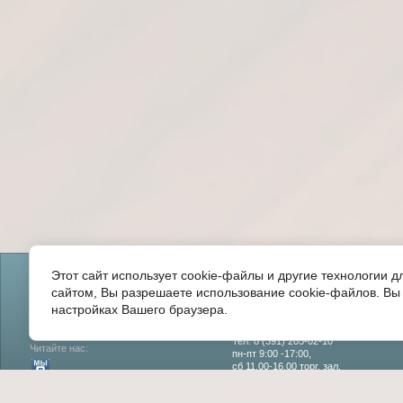
Главная
О компании
Прайс лист
Задать вопрос
Отзывы
Этот сайт использует cookie-файлы и другие технологии 
сайтом, Вы разрешаете использование cookie-файлов. Вы 
настройках Вашего браузера.
Copyright © 2015 - 2026
660125 г. Красноярск
ул.Светлогорская, д.5
Тел: 8 (391) 205-02-10
Читайте нас:
пн-пт 9:00 -17:00,
сб 11.00-16.00 торг. зал,
(сб - склад не работает)
вс - вых.