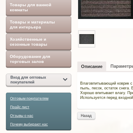
Товары для ванной
комнаты
Товары и материалы
для интерьера
Хозяйственные и
сезонные товары
Оборудование для
торговых залов
Параметр
Описание
Вход для оптовых
покупателей
Влаговпитывающий коврик с
пыль, песок, остаток снега
Хорошо впитывает влагу. Пр
Используется перед входно
Оптовым покупателям
Прайс лист
Назад
Отзывы о нас
Почему выбирают нас