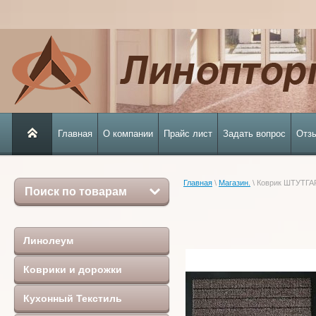
Главная
О компании
Прайс лист
Задать вопрос
Отз
Главная
 \ 
Магазин.
 \ Коврик ШТУТГА
Поиск по товарам
Линолеум
Коврики и дорожки
Кухонный Текстиль