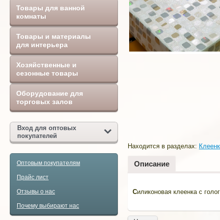
Товары для ванной
комнаты
Товары и материалы
для интерьера
Хозяйственные и
сезонные товары
Оборудование для
торговых залов
Вход для оптовых
покупателей
Находится в разделах:
Клеенк
Описание
Оптовым покупателям
Прайс лист
С
иликоновая клеенка с гол
Отзывы о нас
Почему выбирают нас