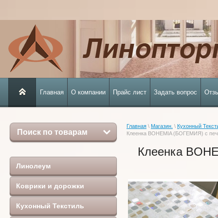
Главная
О компании
Прайс лист
Задать вопрос
Отз
Главная
 \ 
Магазин.
 \ 
Кухонный Текст
Поиск по товарам
Клеенка BOHEMIA (БОГЕМИЯ) с печ
Клеенка BOHE
Линолеум
Коврики и дорожки
Кухонный Текстиль