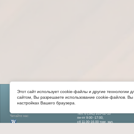
Главная
О компании
Прайс лист
Задать вопрос
Отзывы
Этот сайт использует cookie-файлы и другие технологии 
сайтом, Вы разрешаете использование cookie-файлов. Вы 
настройках Вашего браузера.
Copyright © 2015 - 2026
660125 г. Красноярск
ул.Светлогорская, д.5
Тел: 8 (391) 205-02-10
Читайте нас:
пн-пт 9:00 -17:00,
сб 11.00-16.00 торг. зал,
(сб - склад не работает)
вс - вых.